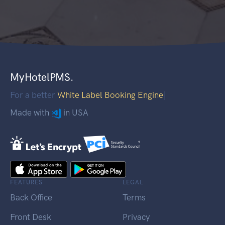
MyHotelPMS.
For a better
White Label Booking Engine
|
Made with
in USA
FEATURES
LEGAL
Back Office
Terms
Front Desk
Privacy