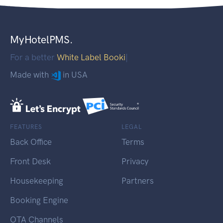
MyHotelPMS.
For a better
White Label Booking
|
Made with
in USA
FEATURES
LEGAL
Back Office
Terms
Front Desk
Privacy
Housekeeping
Partners
Booking Engine
OTA Channels