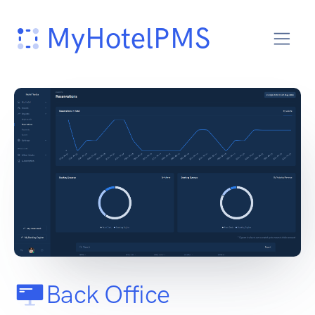
MyHotelPMS
Back Office