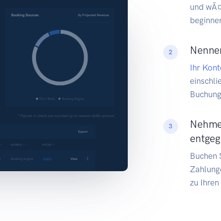
und wÃ¤
beginne
Nennen
2
Ihr Kont
einschl
Buchung
Nehmen
3
entge
Buchen S
Zahlunge
zu Ihren