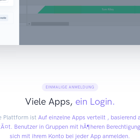
EINMALIGE ANMELDUNG
Viele Apps,
ein Login.
 Plattform ist
Auf einzelne Apps verteilt
, basierend 
tÃ¤t. Benutzer in Gruppen mit hÃ¶heren Berechtigu
sich mit ihrem Konto bei jeder App anmelden.