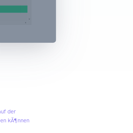
auf der
ngen kÃ¶nnen