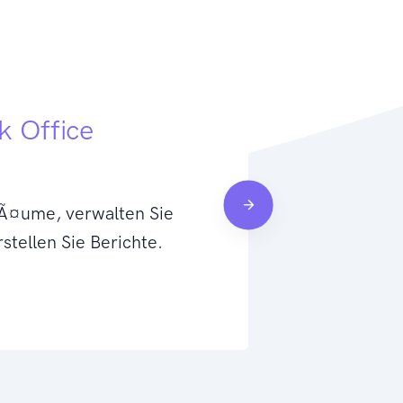
 Office
Ho
 RÃ¤ume, verwalten Sie
Verwalten
stellen Sie Berichte.
registrieren