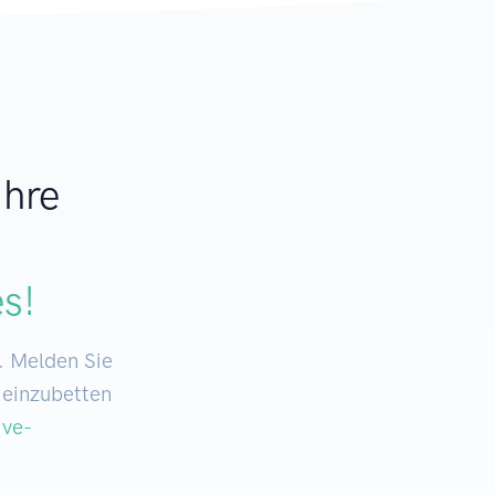
Ihre
es!
. Melden Sie
 einzubetten
ive-