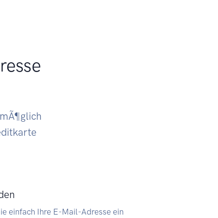
dresse
e mÃ¶glich
editkarte
den
e einfach Ihre E-Mail-Adresse ein