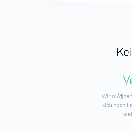
Kei
Ve
Wir mÃ¶gen 
sich noch h
und