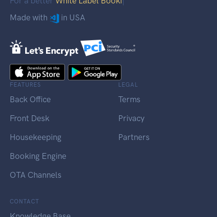
For a better
White Label Booking
|
Made with
in USA
FEATURES
LEGAL
Back Office
Terms
Front Desk
Privacy
Housekeeping
Partners
Booking Engine
OTA Channels
CONTACT
Knowledge Base