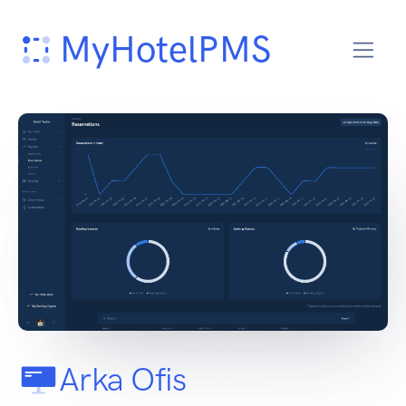
MyHotelPMS
Arka Ofis