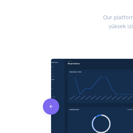
Our platfor
yüksek iz