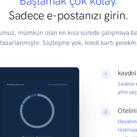
Başlamak çok kolay.
Sadece e-postanızı girin.
umuz, mümkün olan en kısa sürede çalışmaya b
 tasarlanmıştır. Sözleşme yok, kredi kartı gerekm
kaydol
1
Sadece e
şifre seç
Otelini
2
Hesabını
rezervas