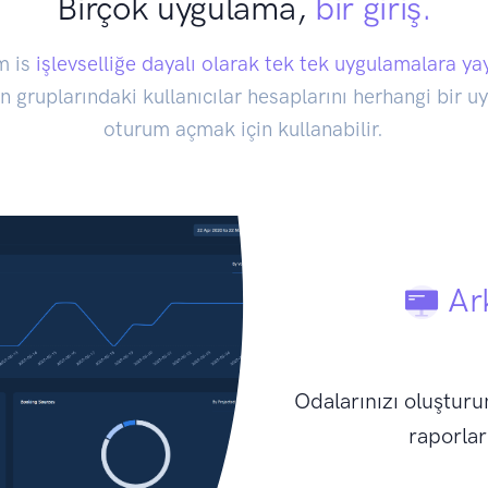
Birçok uygulama,
bir giriş.
m is
işlevselliğe dayalı olarak tek tek uygulamalara y
in gruplarındaki kullanıcılar hesaplarını herhangi bir 
oturum açmak için kullanabilir.
Ark
Odalarınızı oluşturu
raporlar