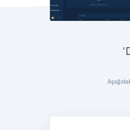
'
Aşağıdak