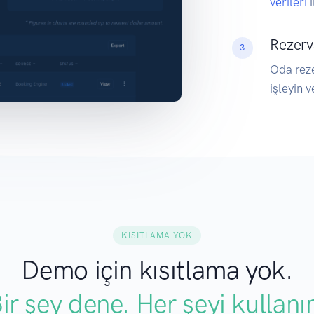
verileri
Rezerv
3
Oda reze
işleyin 
KISITLAMA YOK
Demo için kısıtlama yok.
ir şey dene. Her şeyi kullanı