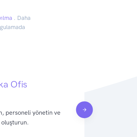
ayılma
. Daha
uygulamada
a Ofis
n, personeli yönetin ve
Sürükle ve bıra
 oluşturun.
yönetin ve