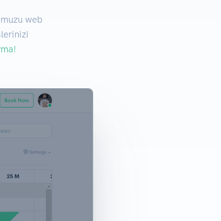
rumuzu web
lerinizi
yma!