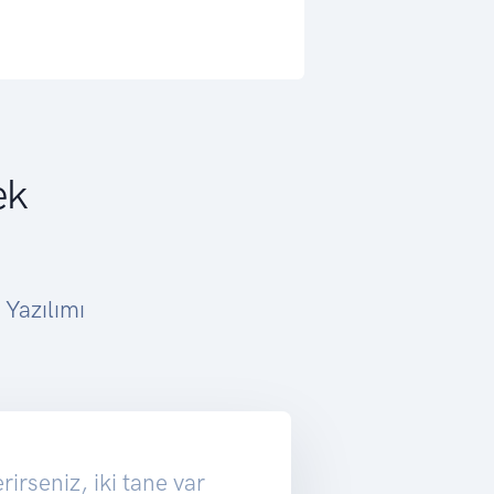
ek
 Yazılımı
irseniz, iki tane var