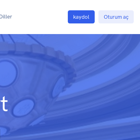
Diller
kaydol
Oturum aç
t