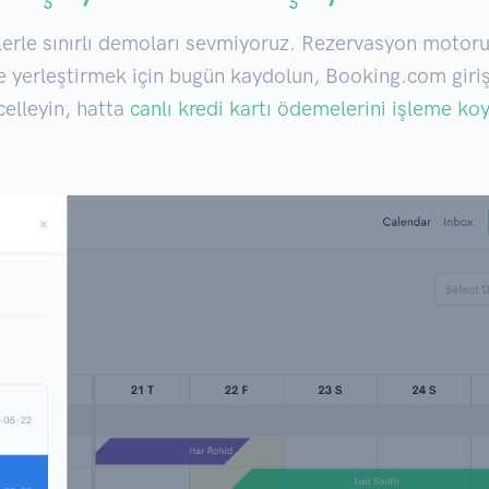
ilerle sınırlı demoları sevmiyoruz. Rezervasyon moto
e yerleştirmek için bugün kaydolun, Booking.com giriş
celleyin, hatta
canlı kredi kartı ödemelerini işleme ko